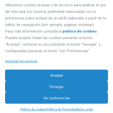
Utilizamos cookies propias y de terceros para analizar el uso
del sitio web y/o mostrar publicidad relacionada con tu
DÓNDE ESTAMOS
preferencia sobre la base de un perfil elaborado a partir de tu
hábito de navegación (por ejemplo, páginas visitadas).
Autovía A1, Km 233- naves Gromber, nave 91
Para más información consulta la
política de cookies
.
Puedes aceptar todas las cookies pulsando el botón
09195 Villagonzalo Pedernales (Burgos).
"Aceptar", rechazar su uso pulsando el botón "Denegar" y
Email: proquimbur@proquimbur.com
configurarlas pulsando el botón "Ver Preferencias".
Teléfono. 947203886
Gestionar los servicios
PRIVACIDAD
Aceptar
Aviso Legal
Denegar
Política de Privacidad
Sobre Cookies
Ver preferencias
Política de cookies
Política de Privacidad
Aviso Legal