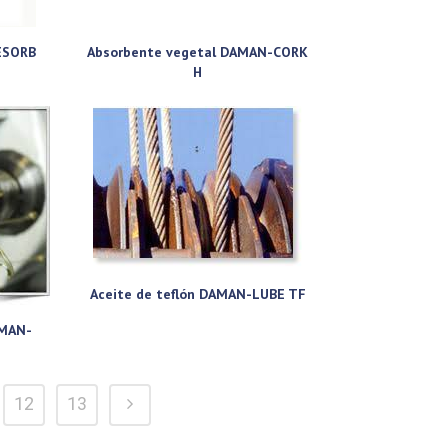
ESORB
Absorbente vegetal DAMAN-CORK
H
Aceite de teflón DAMAN-LUBE TF
AMAN-
12
13