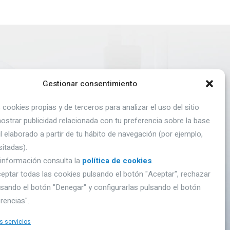
PRIVACIDAD
Gestionar consentimiento
 cookies propias y de terceros para analizar el uso del sitio
Aviso Legal
omber,
strar publicidad relacionada con tu preferencia sobre la base
Política de Privacidad
il elaborado a partir de tu hábito de navegación (por ejemplo,
Sobre Cookies
ales
sitadas).
información consulta la
política de cookies
.
eptar todas las cookies pulsando el botón "Aceptar", rechazar
ur.com
sando el botón "Denegar" y configurarlas pulsando el botón
rencias".
s servicios