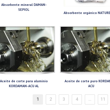
Absorbente mineral DAMAN-
SEPIOL
Absorbente orgánico NATUR
Aceite de corte para aluminio
Aceite de corte puro KORD
KORDAMAN-ACU AL
ACU
1
2
3
4
…
11