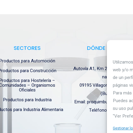
SECTORES
DÓNDE ESTAMOS
Productos para Automoción
Utilizamos
Autovía A1, Km 233- naves Gr
web y/o mo
Productos para Construcción
nave 91
de un perf
Productos para Hostelería –
Comunidades – Organismos
09195 Villagonzalo Pedern
páginas vi
Oficiales
Para más 
(Burgos).
Productos para Industria
Puedes ac
Email: proquimbur@proquimb
su uso pul
uctos para Industria Alimentaria
Teléfono. 947203886
"Ver Prefe
Gestionar lo