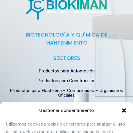
BIOTECNOLOGÍA Y QUÍMICA DE
MANTENIMIENTO
SECTORES
Productos para Automoción
Productos para Construcción
Productos para Hostelería – Comunidades – Organismos
Oficiales
Productos para Industria
Gestionar consentimiento
Productos para Industria Alimentaria
Utilizamos cookies propias y de terceros para analizar el uso
del sitio web y/o mostrar publicidad relacionada con tu