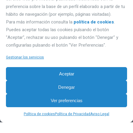
DÓNDE ESTAMOS
preferencia sobre la base de un perfil elaborado a partir de tu
hábito de navegación (por ejemplo, páginas visitadas).
Autovía A1, Km 233- naves Gromber, nave 91
Para más información consulta la
política de cookies
.
Puedes aceptar todas las cookies pulsando el botón
09195 Villagonzalo Pedernales (Burgos).
"Aceptar", rechazar su uso pulsando el botón "Denegar" y
Email: proquimbur@proquimbur.com
configurarlas pulsando el botón "Ver Preferencias".
Teléfono. 947203886
Gestionar los servicios
PRIVACIDAD
Aceptar
Aviso Legal
Denegar
Política de Privacidad
Sobre Cookies
Ver preferencias
Política de cookies
Política de Privacidad
Aviso Legal