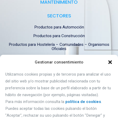
MANTENIMIENTO
SECTORES
Productos para Automoción
Productos para Construcción
Productos para Hostelería – Comunidades – Organismos
Oficiales
Productos para Industria
Gestionar consentimiento
Productos para Industria Alimentaria
Utilizamos cookies propias y de terceros para analizar el uso
del sitio web y/o mostrar publicidad relacionada con tu
DÓNDE ESTAMOS
preferencia sobre la base de un perfil elaborado a partir de tu
hábito de navegación (por ejemplo, páginas visitadas).
Autovía A1, Km 233- naves Gromber, nave 91
Para más información consulta la
política de cookies
.
Puedes aceptar todas las cookies pulsando el botón
09195 Villagonzalo Pedernales (Burgos).
"Aceptar", rechazar su uso pulsando el botón "Denegar" y
Email: proquimbur@proquimbur.com