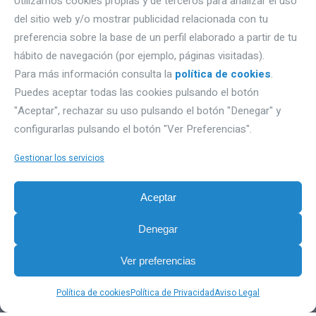
Utilizamos cookies propias y de terceros para analizar el uso
del sitio web y/o mostrar publicidad relacionada con tu
DÓNDE ESTAMOS
preferencia sobre la base de un perfil elaborado a partir de tu
hábito de navegación (por ejemplo, páginas visitadas).
Autovía A1, Km 233- naves Gromber, nave 91
Para más información consulta la
política de cookies
.
Puedes aceptar todas las cookies pulsando el botón
09195 Villagonzalo Pedernales (Burgos).
"Aceptar", rechazar su uso pulsando el botón "Denegar" y
Email: proquimbur@proquimbur.com
configurarlas pulsando el botón "Ver Preferencias".
Teléfono. 947203886
Gestionar los servicios
PRIVACIDAD
Aceptar
Aviso Legal
Denegar
Política de Privacidad
Sobre Cookies
Ver preferencias
Política de cookies
Política de Privacidad
Aviso Legal