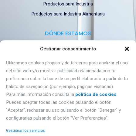
Productos para Industria
Productos para Industria Alimentaria
DÓNDE ESTAMOS
Gestionar consentimiento
Autovía A1, Km 233- naves Gromber, nave 91
09195 Villagonzalo Pedernales (Burgos).
Utilizamos cookies propias y de terceros para analizar el uso
del sitio web y/o mostrar publicidad relacionada con tu
Email: proquimbur@proquimbur.com
preferencia sobre la base de un perfil elaborado a partir de tu
Teléfono. 947203886
hábito de navegación (por ejemplo, páginas visitadas).
Para más información consulta la
política de cookies
.
Puedes aceptar todas las cookies pulsando el botón
PRIVACIDAD
"Aceptar", rechazar su uso pulsando el botón "Denegar" y
configurarlas pulsando el botón "Ver Preferencias".
Aviso Legal
Política de Privacidad
Gestionar los servicios
Sobre Cookies