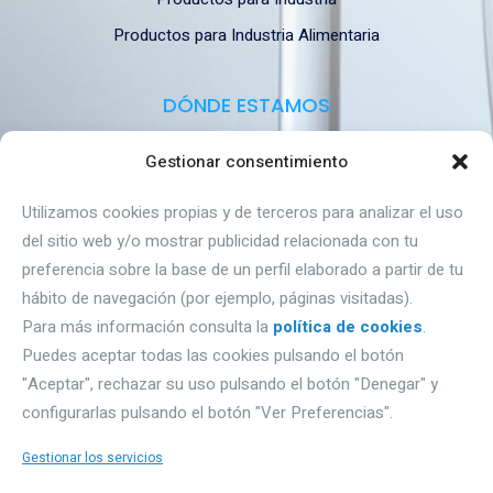
Productos para Industria Alimentaria
DÓNDE ESTAMOS
Gestionar consentimiento
Autovía A1, Km 233- naves Gromber, nave 91
09195 Villagonzalo Pedernales (Burgos).
Utilizamos cookies propias y de terceros para analizar el uso
del sitio web y/o mostrar publicidad relacionada con tu
Email: proquimbur@proquimbur.com
preferencia sobre la base de un perfil elaborado a partir de tu
Teléfono. 947203886
hábito de navegación (por ejemplo, páginas visitadas).
Para más información consulta la
política de cookies
.
Puedes aceptar todas las cookies pulsando el botón
PRIVACIDAD
"Aceptar", rechazar su uso pulsando el botón "Denegar" y
configurarlas pulsando el botón "Ver Preferencias".
Aviso Legal
Política de Privacidad
Gestionar los servicios
Sobre Cookies