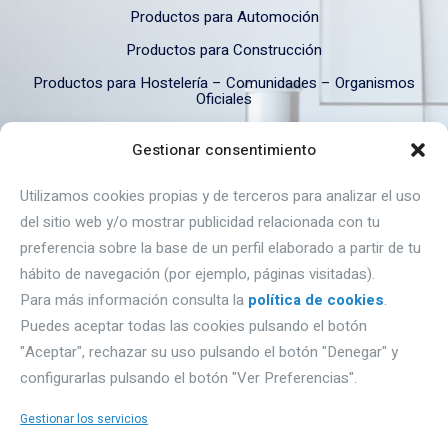
Productos para Automoción
Productos para Construcción
Productos para Hostelería – Comunidades – Organismos
Oficiales
Productos para Industria
Gestionar consentimiento
Productos para Industria Alimentaria
Utilizamos cookies propias y de terceros para analizar el uso
del sitio web y/o mostrar publicidad relacionada con tu
DÓNDE ESTAMOS
preferencia sobre la base de un perfil elaborado a partir de tu
hábito de navegación (por ejemplo, páginas visitadas).
Autovía A1, Km 233- naves Gromber, nave 91
Para más información consulta la
política de cookies
.
Puedes aceptar todas las cookies pulsando el botón
09195 Villagonzalo Pedernales (Burgos).
"Aceptar", rechazar su uso pulsando el botón "Denegar" y
Email: proquimbur@proquimbur.com
configurarlas pulsando el botón "Ver Preferencias".
Teléfono. 947203886
Gestionar los servicios