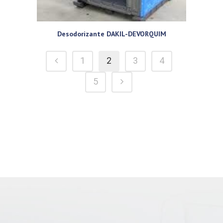
Desodorizante DAKIL-DEVORQUIM
1
2
3
4
5