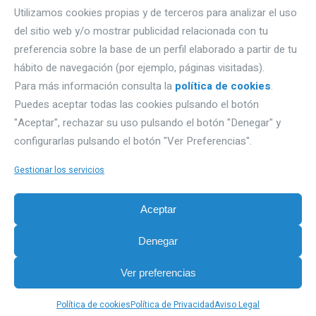
Utilizamos cookies propias y de terceros para analizar el uso
del sitio web y/o mostrar publicidad relacionada con tu
DÓNDE ESTAMOS
preferencia sobre la base de un perfil elaborado a partir de tu
hábito de navegación (por ejemplo, páginas visitadas).
Autovía A1, Km 233- naves Gromber, nave 91
Para más información consulta la
política de cookies
.
Puedes aceptar todas las cookies pulsando el botón
09195 Villagonzalo Pedernales (Burgos).
"Aceptar", rechazar su uso pulsando el botón "Denegar" y
Email: proquimbur@proquimbur.com
configurarlas pulsando el botón "Ver Preferencias".
Teléfono. 947203886
Gestionar los servicios
PRIVACIDAD
Aceptar
Aviso Legal
Denegar
Política de Privacidad
Sobre Cookies
Ver preferencias
Política de cookies
Política de Privacidad
Aviso Legal